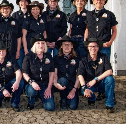
ADVANCED#
rderlich