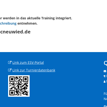
er werden in das aktuelle Training integriert.
chreibung
entnehmen.
scneuwied.de
Q
Link zum ESV-Portal
Link zur Turnierdatenbank
Fü
N
G