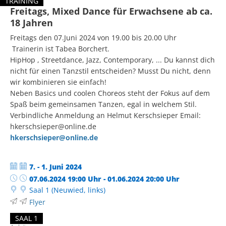
TRAINING
LABlast- kein Partner erforderlich
Freitags, Mixed Dance für Erwachsene ab ca.
KATEGORIE: TRAINING
18 Jahren
Freitags den 07.Juni 2024 von 19.00 bis 20.00 Uhr
Trainerin ist Tabea Borchert.
HipHop , Streetdance, Jazz, Contemporary, ... Du kannst dich
nicht für einen Tanzstil entscheiden? Musst Du nicht, denn
wir kombinieren sie einfach!
Neben Basics und coolen Choreos steht der Fokus auf dem
Spaß beim gemeinsamen Tanzen, egal in welchem Stil.
Verbindliche Anmeldung an Helmut Kerschsieper Email:
hkerschsieper@online.de
hkerschsieper@online.de
Datum:
7. - 1. Juni 2024
Uhrzeit:
07.06.2024 19:00 Uhr - 01.06.2024 20:00 Uhr
Saal 1 (Neuwied, links)
Flyer
SAAL 1