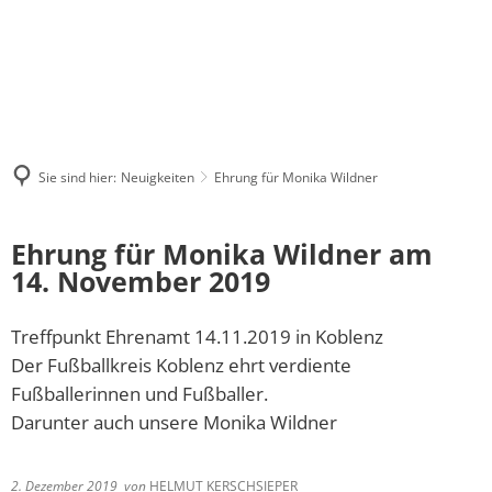
Neuigkeiten
Sonderreservierungen_Tabelle
Gesellschaftstanz (Hobbytanzen)
Ansprechpartner
Unsere Gruppenstunden
Turniertanz
Trainer & Übungsleite
Tanzen für Kids 4-10 Jahre (+/-)
Turnierpaare
Sie sind hier:
Neuigkeiten
Ehrung für Monika Wildner
Jazzdance, Moderndance und Contempo
Wegbeschreibung
Ehrung für Monika Wildner am
Mixed Dance für Erwachsene ab ca. 18 J
Clubhaus
14. November 2019
Discofox
Mitgliedschaft & Satz
Treffpunkt Ehrenamt 14.11.2019 in Koblenz
Line Dance
Infos/Clubflyer
Der Fußballkreis Koblenz ehrt verdiente
Fußballerinnen und Fußballer.
TRIBAL DANCE BASIS
Darunter auch unsere Monika Wildner
ALLEGRIA TRIBAL STYLE ADVANCED#
2. Dezember 2019
von
HELMUT KERSCHSIEPER